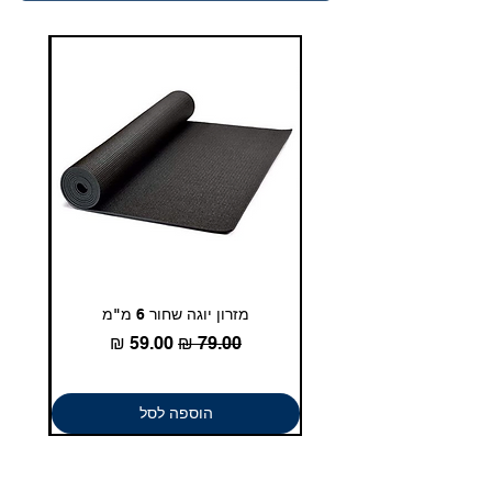
duglasport21@gmail.com
מזרון יוגה שחור 6 מ"מ
גומיית
מחיר רגיל
מחיר מבצע
הוספה לסל