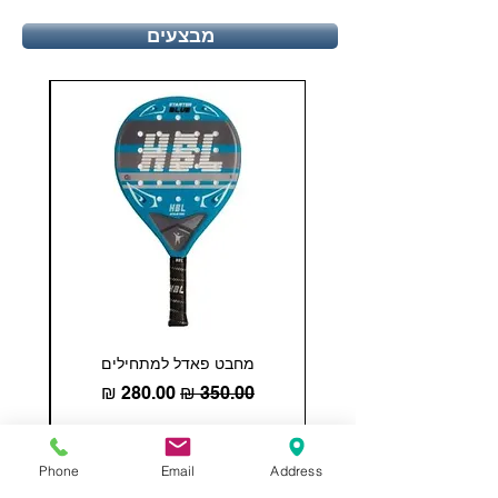
מבצעים
מחבט פאדל למתחילים
COHESION 18 
מחיר רגיל
מחיר מבצע
הוספה לסל
Phone
Email
Address