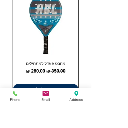
מחבט פאדל למתחילים
COHESION 18 
מחיר רגיל
מחיר מבצע
הוספה לסל
Phone
Email
Address