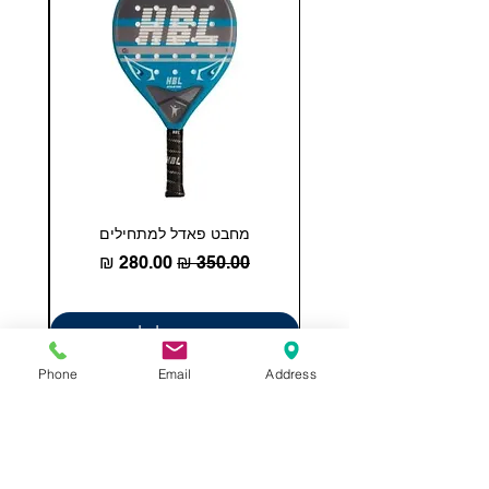
מחבט פאדל למתחילים
COHESION 18 
מחיר רגיל
מחיר מבצע
הוספה לסל
Phone
Email
Address
תשאירו לנו הודעה