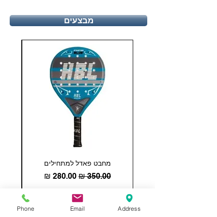
מבצעים
מחבט פאדל למתחילים
COHESION 18 
מחיר רגיל
מחיר מבצע
הוספה לסל
Phone
Email
Address