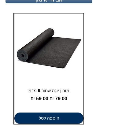
duglasport21@gmail.com
מזרון יוגה שחור 6 מ"מ
גומיית
מחיר רגיל
מחיר מבצע
הוספה לסל