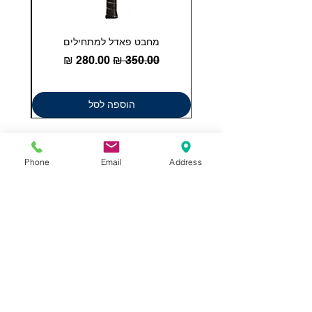
מחבט פאדל למתחילים
COHESION 18 
מחיר רגיל
מחיר מבצע
הוספה לסל
Phone
Email
Address
תשאירו לנו הודעה