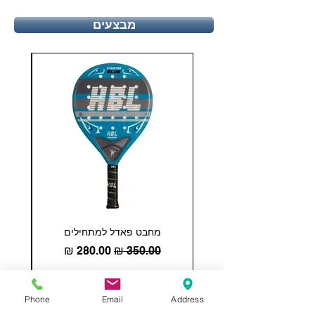
מבצעים
מחבט פאדל למתחילים
COHESION 18 
מחיר רגיל
מחיר מבצע
הוספה לסל
Phone
Email
Address