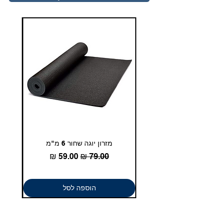
duglasport21@gmail.com
איכות. שירות. מקצוענות.
מזרון יוגה שחור 6 מ"מ
גומיית
מחיר רגיל
מחיר מבצע
הוספה לסל