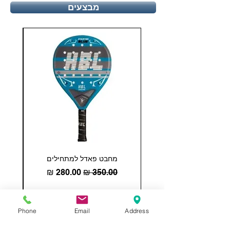
מבצעים
מחבט פאדל למתחילים
COHESION 18 
מחיר רגיל
מחיר מבצע
הוספה לסל
Phone
Email
Address