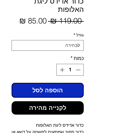
כדור אדידס ליגת
האלופות
מחיר
 ‏119.00 ‏₪ 
מחיר
מבצע
רגיל
גודל
*
כמות
*
הוספה לסל
לקנייה מהירה
כדור אדידס ליגת האלופות
כדור תפור שמתאים למשחק על דשא או