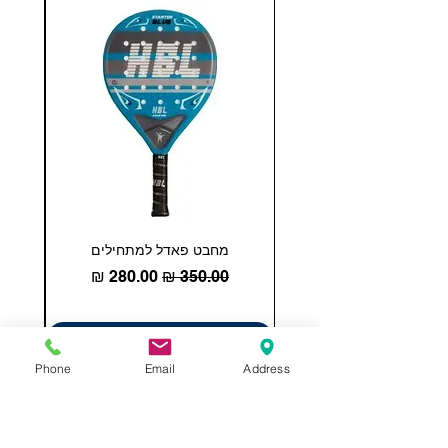
מחבט פאדל למתחילים
COHESION 18 
מחיר רגיל
מחיר מבצע
הוספה לסל
Phone
Email
Address