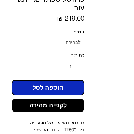
עור
מחיר
גודל
*
כמות
*
הוספה לסל
לקנייה מהירה
כדורסל דמוי עור של ספולדינג.
דגם TF500 . הכדור הרישמי