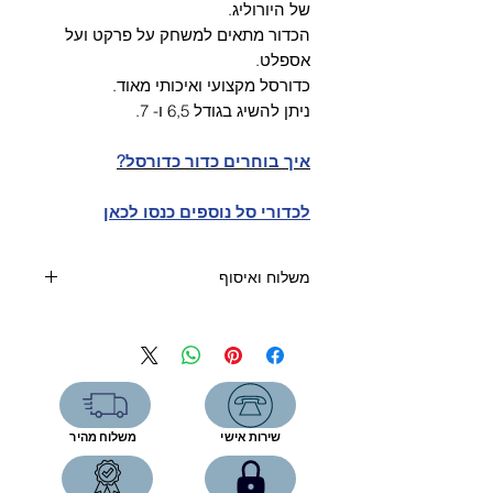
Γ
של היורוליג.
הכדור מתאים למשחק על פרקט ועל
אספלט.
כדורסל מקצועי ואיכותי מאוד.
ניתן להשיג בגודל 6,5 ו- 7.
איך בוחרים כדור כדורסל?
לכדורי סל נוספים כנסו לכאן
משלוח ואיסוף
קנייה מעל 400 שקלים- משלוח חינם
קנייה עד 400 שקלים:
שליח עד הבית (5 ימי עסקים)-39 שקל
איסוף מהחנות-ללא תוספת תשלום
שירות אישי
משלוח מהיר
רחוב המפעל 5, תל אביב
שעות פתיחה: