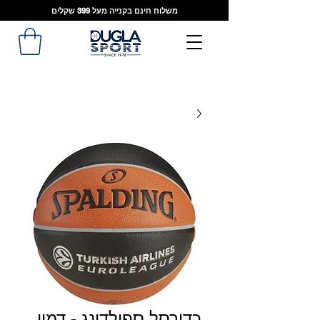
משלוח חינם בקנייה מעל 399 שקלים
כדורסל ספולדינג - דמוי