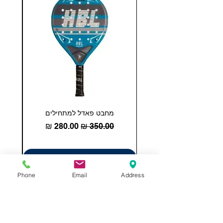
מחבט פאדל למתחילים
COHESION 18 
מחיר רגיל
מחיר מבצע
הוספה לסל
Phone
Email
Address