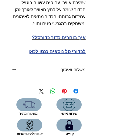
שמירת אוויר: עם פיה עשויה בוטיל,
הכדור שומר על לחץ האוויר לאורך זמן.
עמידות גבוהה: הכדור מתאים לאימונים
ומשחקים במגרשי פנים וחוץ.
איך בוחרים כדור כדורסל?
לכדורי סל נוספים כנסו לכאן
משלוח ואיסוף
קנייה מעל 400 שקלים- משלוח חינם
קנייה עד 400 שקלים:
שליח עד הבית (5 ימי עסקים)-39 שקל
איסוף מהחנות-ללא תוספת תשלום
שירות אישי
משלוח מהיר
רחוב המפעל 5, תל אביב
שעות פתיחה:
יום א'- ה', 9:00-17:00
קנייה
איכות ללא פשרות