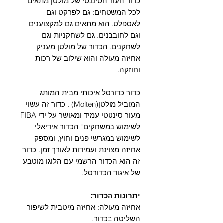
Γ
כדור העור הסיננטי של מולטן מתאים
לכל המשטחים: גם לפרקט וגם
לאספלט. הוא מתאים גם למקצוענים
וגם לחובבנים. גם לשחקניות וגם
לשחקנים. הכדור של מולטן מעניק
אחיזה מעולה והוא שילוב של רכות
וחוזקה.
כדור כדורסל איכותי מבית המותג
המוביל מולטן(Molten) . כדור זה עשוי
מעור סינטטי עמיד ומאושר על ידי FIBA
לשימוש במשחקים! הכדור אידיאלי
לשימוש במגרשי פנים וחוץ, ומספק
אחיזה מצוינת ועמידות לאורך זמן. כדור
זה הוא הכדור הרשמי עם הלוגו מוטבע
של איגוד הכדורסל.
יתרונות הכדור:
אחיזה מעולה: אחיזה מיטבית לשיפור
השליטה בכדור.