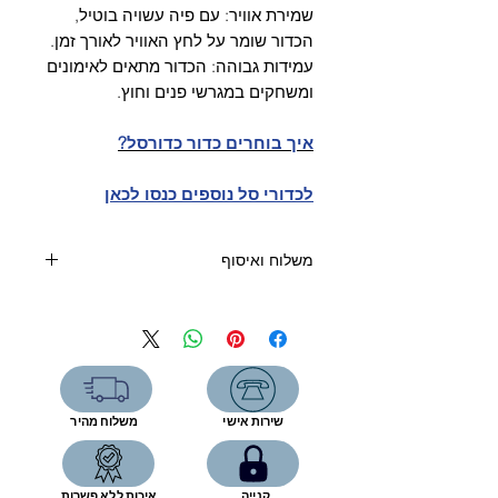
שמירת אוויר: עם פיה עשויה בוטיל,
הכדור שומר על לחץ האוויר לאורך זמן.
עמידות גבוהה: הכדור מתאים לאימונים
ומשחקים במגרשי פנים וחוץ.
איך בוחרים כדור כדורסל?
לכדורי סל נוספים כנסו לכאן
משלוח ואיסוף
קנייה מעל 400 שקלים- משלוח חינם
קנייה עד 400 שקלים:
שליח עד הבית (5 ימי עסקים)-39 שקל
איסוף מהחנות-ללא תוספת תשלום
שירות אישי
משלוח מהיר
רחוב המפעל 5, תל אביב
שעות פתיחה:
יום א'- ה', 9:00-17:00
קנייה
איכות ללא פשרות