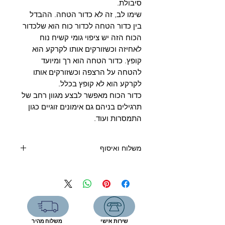
Γ
סיבולת.
שימו לב, זה לא כדור הטחה. ההבדל
בין כדור הטחה לכדור כוח הוא שלכדור
הכוח הזה יש ציפוי גומי קשיח נוח
לאחיזה וכשזורקים אותו לקרקע הוא
קופץ. כדור הטחה הוא רך ומיועד
להטחה על הרצפה וכשזורקים אותו
לקרקע הוא לא קופץ בכלל.
כדור הכוח מאפשר לבצע מגוון רחב של
תרגילים בניהם גם אימונים זוגיים כגון
התמסרות ועוד.
משלוח ואיסוף
קנייה מעל 400 שקלים - משלוח חינם
קנייה מתחת 400 שקלים:
שליח עד הבית (6 ימי עסקים) - 39
שקלים
איסוף עצמי מהחנות- ללא תוספת תשלום
שירות אישי
משלוח מהיר