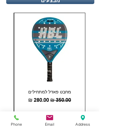
מבצעים
מחבט פאדל למתחילים
COHESION 18 
מחיר רגיל
מחיר מבצע
הוספה לסל
Phone
Email
Address