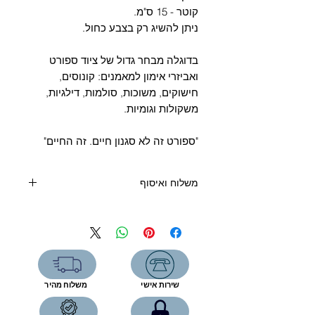
Γ
קוטר - 15 ס"מ.
ניתן להשיג רק בצבע כחול.
בדוגלה מבחר גדול של ציוד ספורט
ואביזרי אימון למאמנים: קונוסים,
חישוקים, משוכות, סולמות, דילגיות,
משקולות וגומיות.
"ספורט זה לא סגנון חיים. זה החיים"
משלוח ואיסוף
קנייה מעל 400 שקלים - משלוח חינם
קנייה מתחת 400 שקלים:
שליח עד הבית (6 ימי עסקים) - 39
שקלים
איסוף עצמי מהחנות- ללא תוספת תשלום
שירות אישי
משלוח מהיר
רחוב המפעל 5, תל אביב