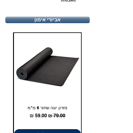
מאובטחת
יום ו', 9:00-13:30
טלפון - 03-5180830
אביזרי אימון
duglasport21@gmail.com
מזרון יוגה שחור 6 מ"מ
גומיית
מחיר רגיל
מחיר מבצע