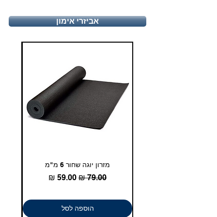
טלפון - 03-5180830
אביזרי אימון
duglasport21@gmail.com
מזרון יוגה שחור 6 מ"מ
גומיית
מחיר רגיל
מחיר מבצע
הוספה לסל