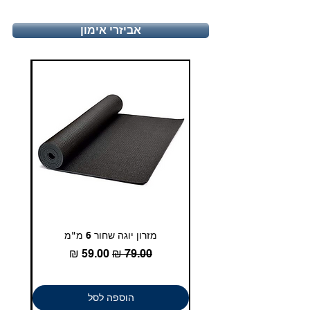
טלפון - 03-5180830
אביזרי אימון
duglasport21@gmail.com
מזרון יוגה שחור 6 מ"מ
גומיית
מחיר רגיל
מחיר מבצע
הוספה לסל