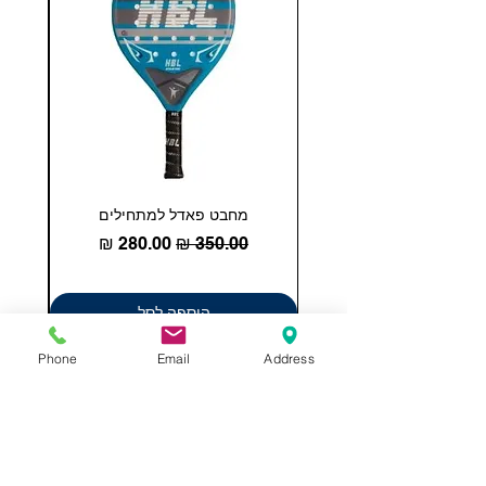
מחבט פאדל למתחילים
COHESION 18 
מחיר רגיל
מחיר מבצע
הוספה לסל
Phone
Email
Address
תשאירו לנו הודעה