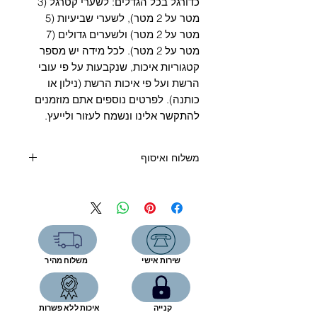
Γ
כדורגל בכל הגדלים: לשערי קטרגל (3
מטר על 2 מטר), לשערי שביעיות (5
מטר על 2 מטר) ולשערים גדולים (7
מטר על 2 מטר). לכל מידה יש מספר
קטגוריות איכות, שנקבעות על פי עובי
הרשת ועל פי איכות הרשת (נילון או
כותנה). לפרטים נוספים אתם מוזמנים
להתקשר אלינו ונשמח לעזור ולייעץ.
משלוח ואיסוף
קנייה מעל 400 שקלים - משלוח חינם
קנייה מתחת 400 שקלים:
שליח עד הבית (6 ימי עסקים) - 39
שקלים
איסוף עצמי מהחנות- ללא תוספת תשלום
שירות אישי
משלוח מהיר
רחוב המפעל 5, תל אביב
שעות פתיחה:
קנייה
איכות ללא פשרות