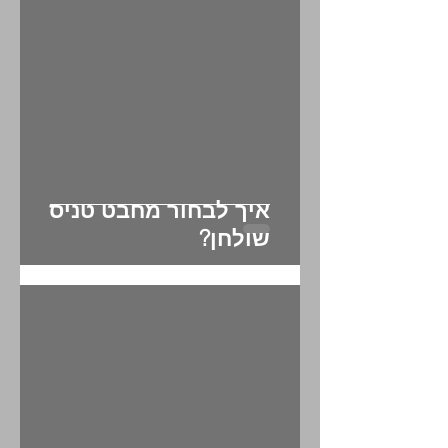
איך לבחור מחבט טניס
שולחן?