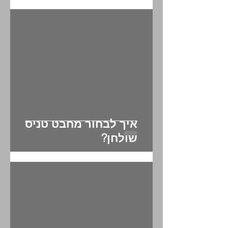
איך לבחור מחבט פאדל?
איך לבחור מחבט טניס
שולחן?