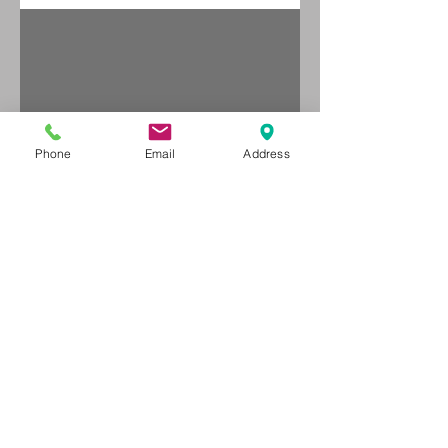
איך לבחור מחבט פאדל?
Phone
Email
Address
איך לבחור מחבט טניס
שולחן?