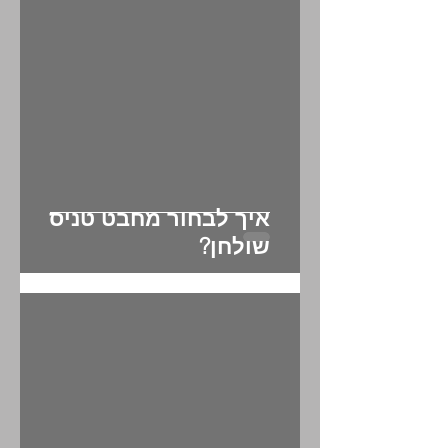
איך לבחור מחבט טניס
שולחן?