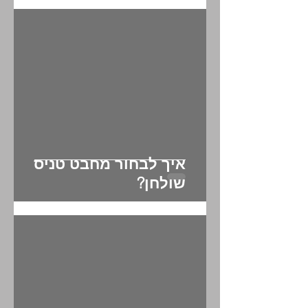
איך לבחור מחבט פאדל?
איך לבחור מחבט טניס
שולחן?