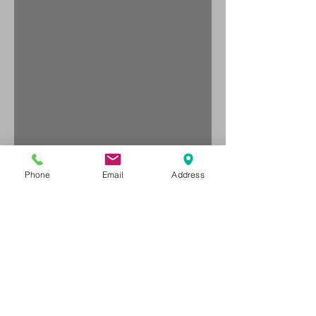
מה עושים עם כרית לשיווי
משקל?
Phone
Email
Address
מה עושים עם גומיית
התנגדות?