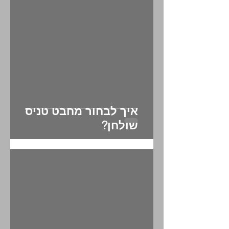
איך לבחור מחבט פאדל?
איך לבחור מחבט טניס
שולחן?